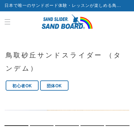
日本で唯一のサンドボード体験・レッスンが楽しめる鳥取砂丘サンドボードスクール
ンツに
進む
鳥取砂丘サンドスライダー （タ
ンデム）
初心者OK
団体OK
モ
モ
ー
ー
ダ
ダ