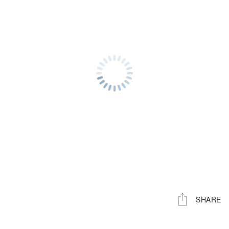
ン
ン
ド
ド
ス
ス
ラ
ラ
イ
イ
ダ
ダ
ー
ー
（タ
（タ
ン
ン
デ
デ
ム）
ム）
SHARE
の
の
参
参