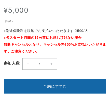
通
ル
ル
常
¥5,000
で
で
価
メ
格
メ
（税込）
デ
デ
※別途保険料を現地でお支払いいただきます ¥500/人
ィ
ィ
※各スタート時間の15分前にお越し頂けない場合
ア
ア
無断キャンセルとなり、キャンセル料100%お支払いいただきま
(1)
(2
す。ご注意ください。
を
を
開
開
参加人数
く
く
鳥
鳥
取
取
砂
砂
予約にすすむ
丘
丘
サ
サ