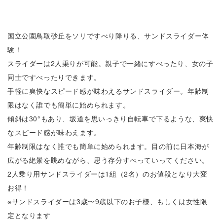
加
加
人
人
国立公園鳥取砂丘をソリですべり降りる、サンドスライダー体
数
数
験！
スライダーは2人乗りが可能。親子で一緒にすべったり、女の子
を
を
同士ですべったりできます。
減
増
手軽に爽快なスピード感が味わえるサンドスライダー。年齢制
ら
や
限はなく誰でも簡単に始められます。
傾斜は30°もあり、坂道を思いっきり自転車で下るような、爽快
す
す
なスピード感が味わえます。
年齢制限はなく誰でも簡単に始められます。目の前に日本海が
広がる絶景を眺めながら、思う存分すべっていってください。
2人乗り用サンドスライダーは1組（2名）のお値段となり大変
お得！
※サンドスライダーは3歳〜9歳以下のお子様、もしくは女性限
定となります