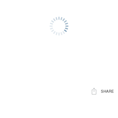
人
人
数
数
を
を
減
増
ら
や
す
す
SHARE