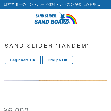
日本で唯一のサンドボード体験・レッスンが楽しめる鳥取砂丘サンドボードスクール
ンツに
進む
SAND SLIDER 'TANDEM'
Beginners OK
Groups OK
モ
モ
ー
ー
ダ
ダ
通
ル
ル
常
¥6,000