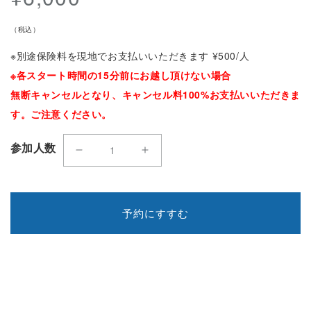
で
で
価
メ
格
メ
（税込）
デ
デ
※別途保険料を現地でお支払いいただきます ¥500/人
ィ
ィ
※各スタート時間の15分前にお越し頂けない場合
ア
ア
無断キャンセルとなり、キャンセル料100%お支払いいただきま
(1)
(2
す。ご注意ください。
を
を
開
開
参加人数
く
く
SAND
SAND
SLIDER
SLIDER
&#39;TANDEM&#39;
&#39;TANDEM&#39;
予約にすすむ
の
の
参
参
加
加